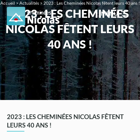
Accueil
>
Actualités
>
2023 : Les Cheminées Nicolas fêtent leurs 40 ans !
2023 : LES CHEMINÉES
MENU
NICOLAS FÊTENT LEURS
40 ANS !
2023 : LES CHEMINÉES NICOLAS FÊTENT
LEURS 40 ANS !