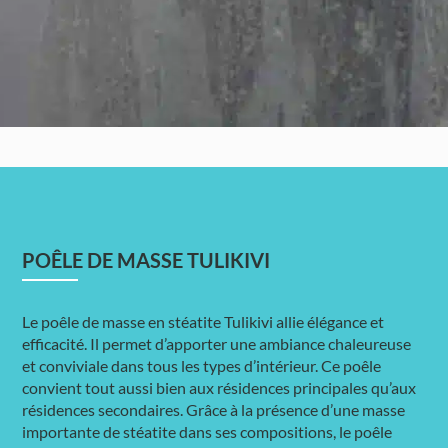
POÊLE DE MASSE TULIKIVI
Le poêle de masse en stéatite Tulikivi allie élégance et
efficacité. Il permet d’apporter une ambiance chaleureuse
et conviviale dans tous les types d’intérieur. Ce poêle
convient tout aussi bien aux résidences principales qu’aux
résidences secondaires. Grâce à la présence d’une masse
importante de stéatite dans ses compositions, le poêle