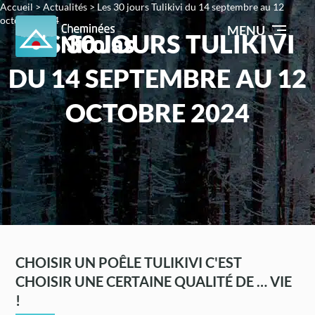
Accueil
>
Actualités
>
Les 30 jours Tulikivi du 14 septembre au 12
octobre 2024
MENU
LES 30 JOURS TULIKIVI
DU 14 SEPTEMBRE AU 12
OCTOBRE 2024
CHOISIR UN POÊLE TULIKIVI C'EST
CHOISIR UNE CERTAINE QUALITÉ DE … VIE
!