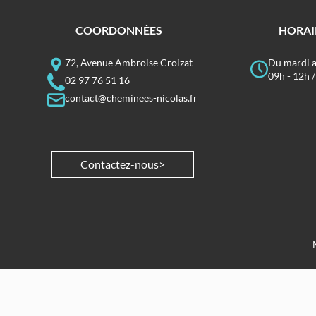
COORDONNÉES
HORAI
72, Avenue Ambroise Croizat
Du mardi 
09h - 12h /
02 97 76 51 16
contact@cheminees-nicolas.fr
Contactez-nous