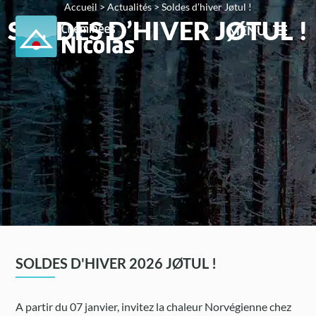
Accueil
>
Actualités
>
Soldes d’hiver Jøtul !
SOLDES D’HIVER JØTUL !
MENU
SOLDES D'HIVER 2026 JØTUL !
A partir du 07 janvier, invitez la chaleur Norvégienne chez